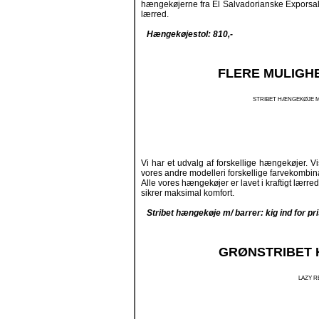
hængekøjerne fra El Salvadorianske Exporsal. D
lærred.
Hængekøjestol: 810,-
FLERE MULIGH
STRIBET HÆNGEKØJE M
Vi har et udvalg af forskellige hængekøjer. Vi
vores andre modelleri forskellige farvekombina
Alle vores hængekøjer er lavet i kraftigt lærre
sikrer maksimal komfort.
Stribet hængekøje m/ barrer: kig ind for pr
GRØNSTRIBET 
LAZY R