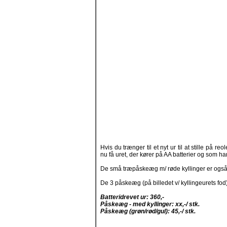
Hvis du trænger til et nyt ur til at stille på re
nu få uret, der kører på AA batterier og som h
De små træpåskeæg m/ røde kyllinger er også
De 3 påskeæg (på billedet v/ kyllingeurets fod)
Batteridrevet ur: 360,-
Påskeæg - med kyllinger: xx,-/ stk.
Påskeæg (grøn/rød/gul): 45,-/ stk.