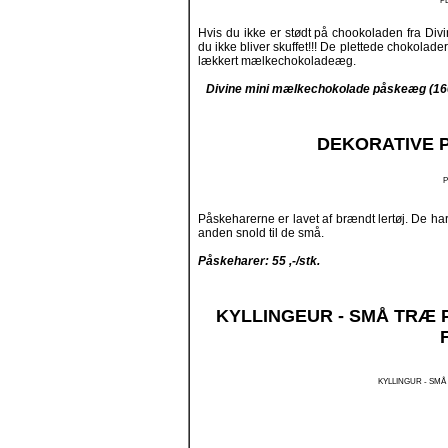
P
Hvis du ikke er stødt på chookoladen fra Divin
du ikke bliver skuffet!!! De plettede chokolade
lækkert mælkechokoladeæg.
Divine mini mælkechokolade påskeæg (160 
DEKORATIVE 
P
Påskeharerne er lavet af brændt lertøj. De ha
anden snold til de små.
Påskeharer: 55 ,-/stk.
KYLLINGEUR - SMÅ TRÆ 
KYLLINGUR - SMÅ