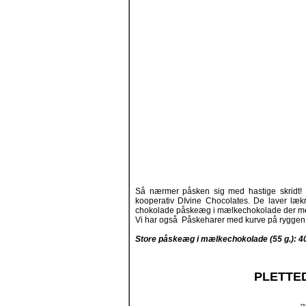
Så nærmer påsken sig med hastige skridt! 
kooperativ DIvine Chocolates. De laver læ
chokolade påskeæg i mælkechokolade der med 
Vi har også Påskeharer med kurve på ryggen, s
Store påskeæg i mælkechokolade (55 g.): 40
PLETTE